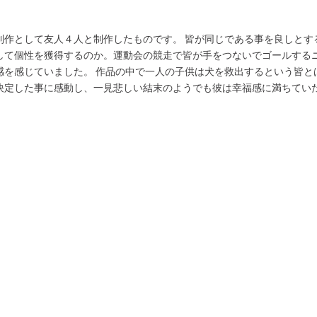
制作として友人４人と制作したものです。 皆が同じである事を良しとす
して個性を獲得するのか。運動会の競走で皆が手をつないでゴールする
感を感じていました。 作品の中で一人の子供は犬を救出するという皆と
決定した事に感動し、一見悲しい結末のようでも彼は幸福感に満ちてい