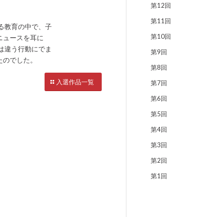
第12回
第11回
る教育の中で、子
第10回
ニュースを耳に
は違う行動にでま
第9回
たのでした。
第8回
入選作品一覧
第7回
第6回
第5回
第4回
第3回
第2回
第1回