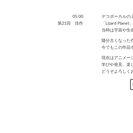
05:00
デコボーカルの
第21回 佳作
「Lizard P
当時は宇宙や生
随分古くなった
今でもこの作品
現在はアニメー
学びや発見、楽
どうぞよろしく