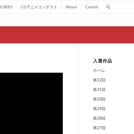
WORKS
CGアニメコンテスト
About
Contat
入選作品
ホーム
第32回
第31回
第30回
第29回
第28回
第27回