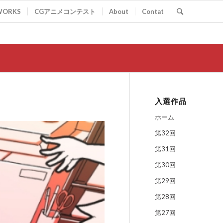
WORKS
CGアニメコンテスト
About
Contat
入選作品
ホーム
第32回
第31回
第30回
第29回
第28回
第27回