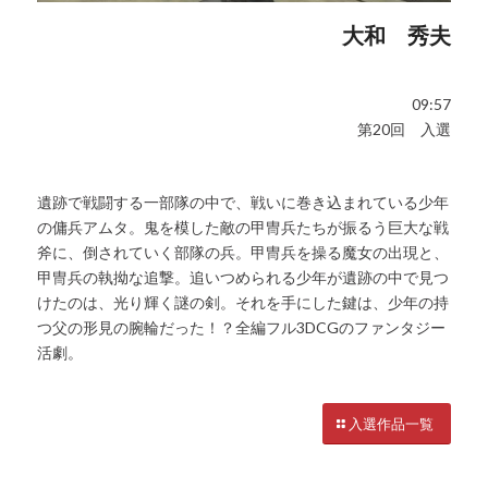
大和 秀夫
09:57
第20回 入選
遺跡で戦闘する一部隊の中で、戦いに巻き込まれている少年
の傭兵アムタ。鬼を模した敵の甲冑兵たちが振るう巨大な戦
斧に、倒されていく部隊の兵。甲冑兵を操る魔女の出現と、
甲冑兵の執拗な追撃。追いつめられる少年が遺跡の中で見つ
けたのは、光り輝く謎の剣。それを手にした鍵は、少年の持
つ父の形見の腕輪だった！？全編フル3DCGのファンタジー
活劇。
入選作品一覧