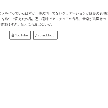
ニメを作っていたはずが、墨の均一でないグラデーションが陰影の表現
トを途中で変えた作品。悪い意味でアマチュアの作品。音楽が武満徹の
影響受けすぎ。足元にも及ばないが。
YouTube
soundcloud