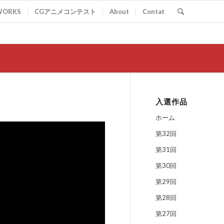
WORKS
CGアニメコンテスト
About
Contat
入選作品
ホーム
第32回
第31回
第30回
第29回
第28回
第27回