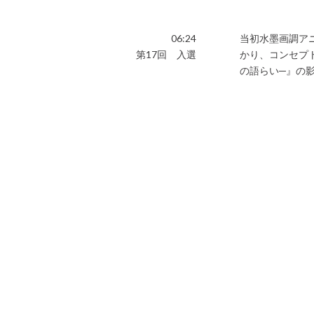
06:24
当初水墨画調ア
第17回 入選
かり、コンセプ
の語らい─』の