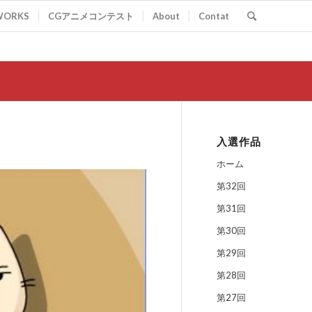
WORKS
CGアニメコンテスト
About
Contat
入選作品
ホーム
第32回
第31回
第30回
第29回
第28回
第27回