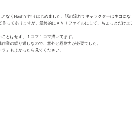
となくFlashで作りはじめました。話の流れでキャラクターはネコに
えて作ってありますが、最終的にＡＶＩファイルにして、ちょっとだけエ
いことはせず、１コマ１コマ描いてます。
純作業の繰り返しなので、意外と忍耐力が必要でした。
ーラ」もよかったら見てください。