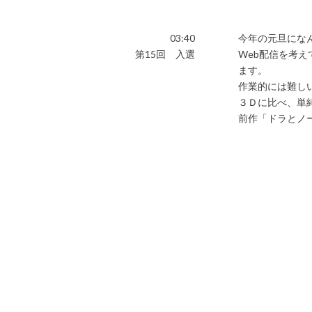
03:40
今年の元旦になん
第15回 入選
Web配信を考
ます。
作業的には難し
３Ｄに比べ、単
前作「ドラとノ