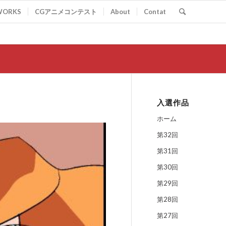
WORKS
CGアニメコンテスト
About
Contat
入選作品
ホーム
第32回
第31回
第30回
第29回
第28回
第27回