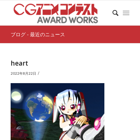
ブログ - 最近のニュース
heart
/
2022年8月22日