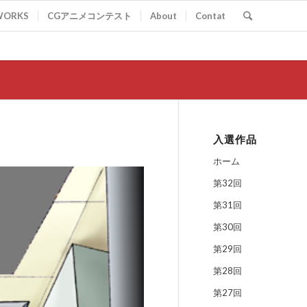
WORKS
CGアニメコンテスト
About
Contat
入選作品
ホーム
第32回
第31回
第30回
第29回
第28回
第27回