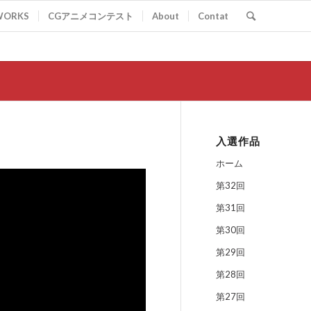
WORKS
CGアニメコンテスト
About
Contat
入選作品
ホーム
第32回
第31回
第30回
第29回
第28回
第27回