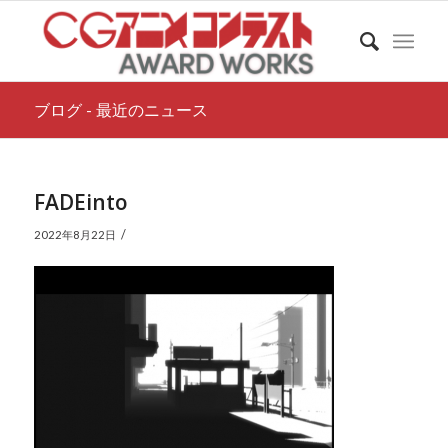
ブログ - 最近のニュース
FADEinto
/
2022年8月22日