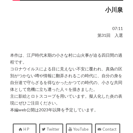
小川泉
07:11
第31回 入選
本作は、江戸時代末期の小さな村に山火事が迫る四日間の過
程です。
コロナウイルスによる目に見えない不安に覆われ、真偽の区
別がつかない噂や情報に翻弄されるこの時代に、自分の身を
自分達で守らざるを得なかったかつての時代の、小さな共同
体として危機に立ち遭った人々を描きました。
主に影絵とロトスコープを用いています。擬人化した炎の表
現にぜひご注目ください。
本編web公開は2023年以降を予定しています。
H P
Twitter
YouTube
Contact