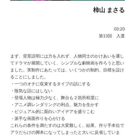
柿山 まさる
03:20
第13回 入選
まず、背景説明には力を入れず、人物同士のかけあいを通し
てドラマが展開していく、シンプルな劇映画を作ろうと思い
ました。実制作にあたっては、いくつかの制約、目標を設け
ることにしました。
・一つのオチに収束するタイプの話にする
・陰気な話にはしない
・登場人物は極力少なく、舞台も２箇所程度に
・アニメ調レンダリングの利点、魅力を生かす
・ビジュアル的に面白いアイデアを盛りこむ
・派手な画面作りを心がける
これらの条件を満たすのは大変難しく、結果、作り手本位で
アラだらけの脚本になってしまったと大いに反省していま