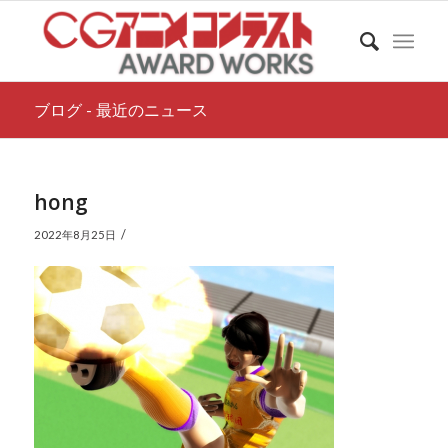
ブログ - 最近のニュース
hong
/
2022年8月25日