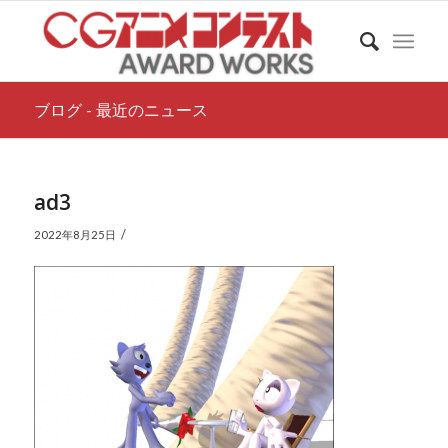
ブログ - 最近のニュース
ad3
/
2022年8月25日