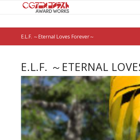
E.L.F. ～Eternal Loves Forever～
E.L.F. ～ETERNAL LOV