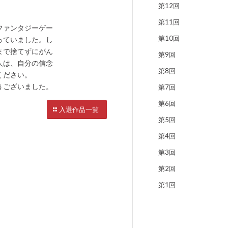
第12回
第11回
ファンタジーゲー
第10回
っていました。し
まで捨てずにがん
第9回
人は、自分の信念
第8回
ください。
うございました。
第7回
第6回
入選作品一覧
第5回
第4回
第3回
第2回
第1回