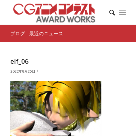
ブログ - 最近のニュース
elf_06
/
2022年8月25日