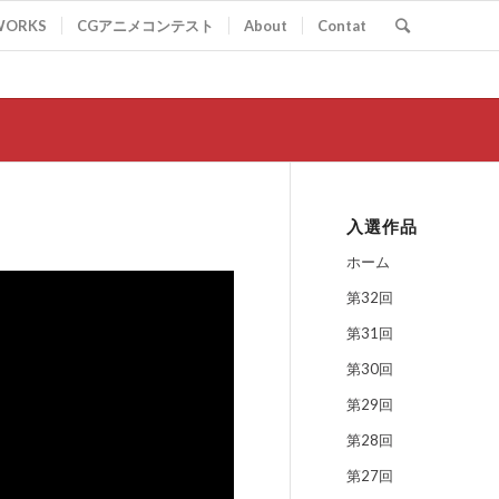
WORKS
CGアニメコンテスト
About
Contat
入選作品
ホーム
第32回
第31回
第30回
第29回
第28回
第27回