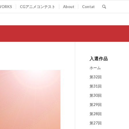
WORKS
CGアニメコンテスト
About
Contat
入選作品
ホーム
第32回
第31回
第30回
第29回
第28回
第27回