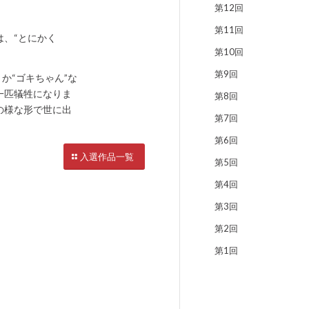
第12回
第11回
、“とにかく
第10回
第9回
か“ゴキちゃん”な
一匹犠牲になりま
第8回
の様な形で世に出
第7回
第6回
入選作品一覧
第5回
第4回
第3回
第2回
第1回