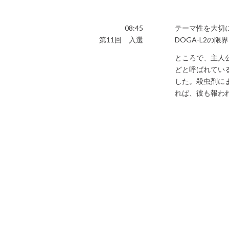
08:45
テーマ性を大切
第11回 入選
DOGA-L2の
ところで、主人
どと呼ばれてい
した。殺虫剤に
れば、彼も報わ