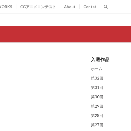
WORKS
CGアニメコンテスト
About
Contat
入選作品
ホーム
第32回
第31回
第30回
第29回
第28回
第27回