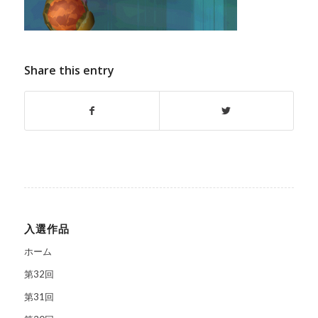
Share this entry
入選作品
ホーム
第32回
第31回