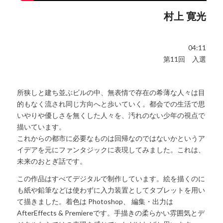
村上 寛光
04:11
第11回 入選
所狭しと建ち並ぶビルの中、無表情で存在の希薄な人々は目
的もなく流され同じ方向へと歩いていく。都会での生活で思
いやりや優しさを無くした人々を、汚れのない少年の視点で
描いています。
これからの都市に必要なものは回帰なのではないかというア
イデアを元にファンタジックに表現してみました。これは、
未来のおとぎ話です。
この作品はすべてデジタルで制作しています。絵を描くのに
も紙や鉛筆などは使わずに入力装置としてタブレットを用い
て描きました。着色は Photoshop、 編集・出力は
AfterEffects & Premiereです。手描きの柔らかい雰囲気とデ