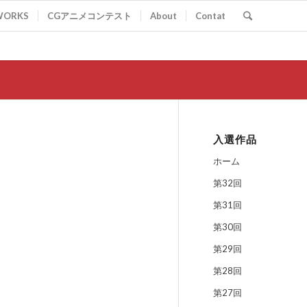
WORKS
CGアニメコンテスト
About
Contat
入選作品
ホーム
第32回
第31回
第30回
第29回
第28回
第27回