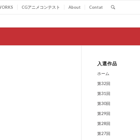
WORKS
CGアニメコンテスト
About
Contat
入選作品
ホーム
第32回
第31回
第30回
第29回
第28回
第27回