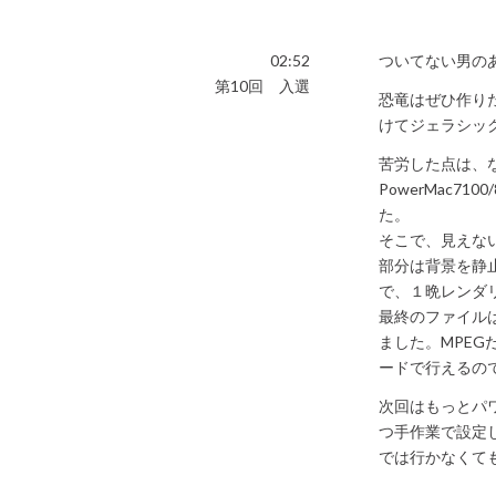
02:52
ついてない男の
第10回 入選
恐竜はぜひ作り
けてジェラシッ
苦労した点は、
PowerMac7
た。
そこで、見えな
部分は背景を静
で、１晩レンダ
最終のファイルは
ました。MPE
ードで行えるの
次回はもっとパ
つ手作業で設定
では行かなくて