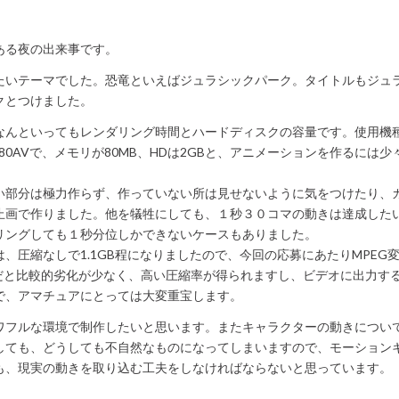
ある夜の出来事です。
たいテーマでした。恐竜といえばジュラシックパーク。タイトルもジュ
クとつけました。
なんといってもレンダリング時間とハードディスクの容量です。使用機
100/80AVで、メモリが80MB、HDは2GBと、アニメーションを作るに
い部分は極力作らず、作っていない所は見せないように気をつけたり、
止画で作りました。他を犠牲にしても、１秒３０コマの動きは達成した
リングしても１秒分位しかできないケースもありました。
、圧縮なしで1.1GB程になりましたので、今回の応募にあたりMPEG
Gだと比較的劣化が少なく、高い圧縮率が得られますし、ビデオに出力す
で、アマチュアにとっては大変重宝します。
ワフルな環境で制作したいと思います。またキャラクターの動きについ
しても、どうしても不自然なものになってしまいますので、モーション
も、現実の動きを取り込む工夫をしなければならないと思っています。