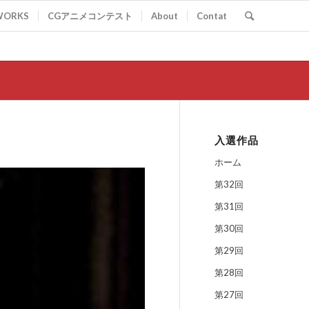
WORKS
CGアニメコンテスト
About
Contat
入選作品
ホーム
第32回
第31回
第30回
第29回
第28回
第27回