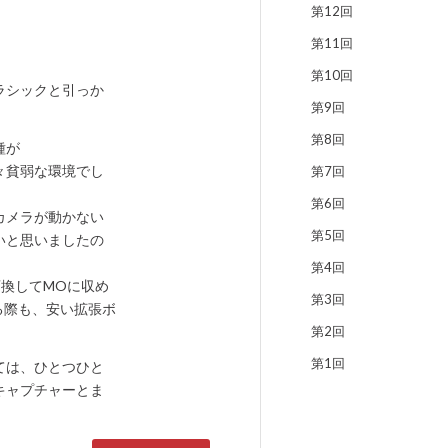
第12回
第11回
第10回
ラシックと引っか
第9回
第8回
種が
は少々貧弱な環境でし
第7回
第6回
カメラが動かない
第5回
いと思いましたの
第4回
変換してMOに収め
第3回
る際も、安い拡張ボ
第2回
第1回
ては、ひとつひと
キャプチャーとま