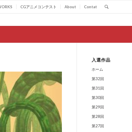
WORKS
CGアニメコンテスト
About
Contat
入選作品
ホーム
第32回
第31回
第30回
第29回
第28回
第27回