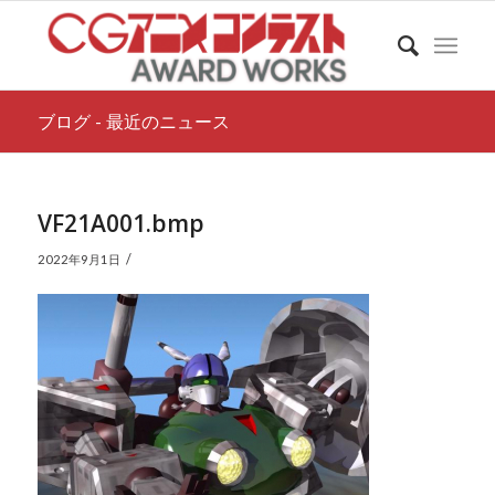
ブログ - 最近のニュース
VF21A001.bmp
/
2022年9月1日