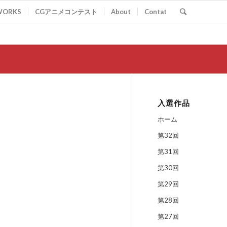
WORKS
CGアニメコンテスト
About
Contat
入選作品
ホーム
第32回
第31回
第30回
第29回
第28回
第27回