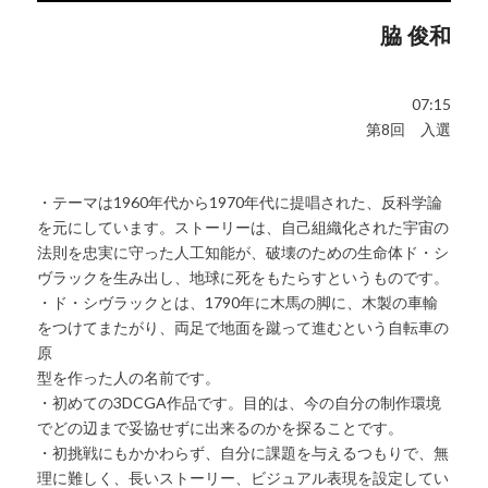
脇 俊和
07:15
第8回 入選
・テーマは1960年代から1970年代に提唱された、反科学論
を元にしています。ストーリーは、自己組織化された宇宙の
法則を忠実に守った人工知能が、破壊のための生命体ド・シ
ヴラックを生み出し、地球に死をもたらすというものです。
・ド・シヴラックとは、1790年に木馬の脚に、木製の車輸
をつけてまたがり、両足で地面を蹴って進むという自転車の
原
型を作った人の名前です。
・初めての3DCGA作品です。目的は、今の自分の制作環境
でどの辺まで妥協せずに出来るのかを探ることです。
・初挑戦にもかかわらず、自分に課題を与えるつもりで、無
理に難しく、長いストーリー、ビジュアル表現を設定してい