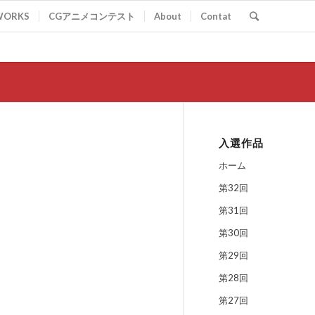
WORKS
CGアニメコンテスト
About
Contat
入選作品
ホーム
第32回
第31回
第30回
第29回
第28回
第27回