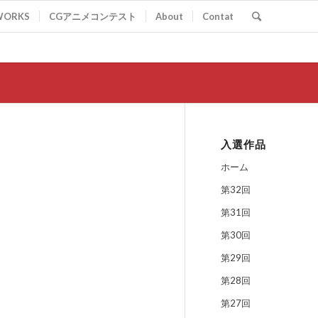
WORKS
CGアニメコンテスト
About
Contat
入選作品
ホーム
第32回
第31回
第30回
第29回
第28回
第27回