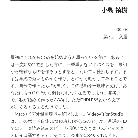
小島 禎樹
00:45
第7回 入選
最初にこれからCGAを始めようと思っている方に、あるい
は一度始めて挫折した方に、一番重要なアドバイスを。最初
から複雑なものを作ろうとすると、たいてい挫折します。ま
ずは単純で短いものから作り、とにかく動かしてみることで
す。自分で作ったものが動く、この感動を一度味わえば、あ
なたはもうC G Aから離れられなくなるでしよう。参考ま
で、私が始めて作ったCGAは、ただENDLESSという文字
が、くるくる回るだけでした。
・Macのビデオ録画環境を解説します。VideoVisionStudio
は、このポード自体30fpsの能力があるのですが、普通のHD
ではデータ読み込みスピ一ドが追いつききません(ディスク
アレイは高すぎる）。そこで、今までは640ｘ480ドト、