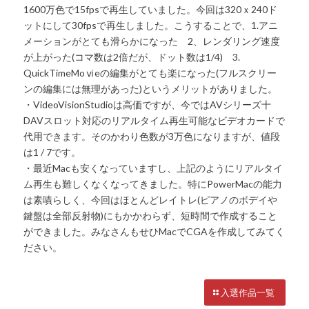
1600万色で15fpsで再生していました。今回は320ｘ240ド
ットにして30fpsで再生しました。こうすることで、1.アニ
メーションがとても滑らかになった 2、レンダリング速度
が上がった(コマ数は2倍だが、ドット数は1/4) 3.
QuickTimeMoⅵeの編集がとても楽になった(フルスクリー
ンの編集には無理があった)というメリットがありました。
・VideoVisionStudioは高価ですが、今ではAVシリーズ十
DAVスロット対応のリアルタイム再生可能なビデオカードで
代用できます。そのかわり色数が3万色になりますが、値段
は1 / 7です。
・最近Macも安くなっていますし、上記のようにリアルタイ
ム再生も難しくなくなってきました。特にPowerMacの能力
は素嘖らしく、今回はほとんどレイトレ(ピアノのボデイや
鍵盤は全部反射物)にもかかわらず、短時間で作成すること
ができました。みなさんもせひMacでCGAを作成してみてく
ださい。
入選作品一覧