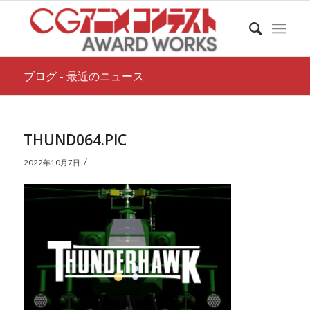
ブログ - 最近のニュース
THUND064.PIC
/
2022年10月7日