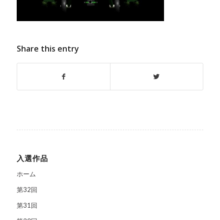
Share this entry
入選作品
ホーム
第32回
第31回