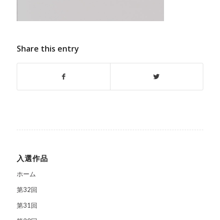
Share this entry
入選作品
ホーム
第32回
第31回