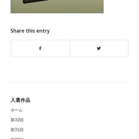
Share this entry
入選作品
ホーム
第32回
第31回