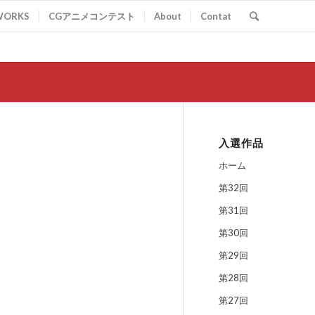
WORKS
CGアニメコンテスト
About
Contat
入選作品
ホーム
第32回
第31回
第30回
第29回
第28回
第27回