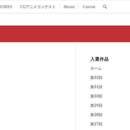
WORKS
CGアニメコンテスト
About
Contat
入選作品
ホーム
第32回
第31回
第30回
第29回
第28回
第27回