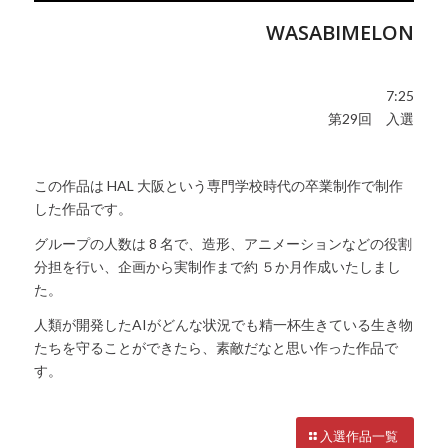
WASABIMELON
7:25
第29回 入選
この作品は HAL 大阪という専門学校時代の卒業制作で制作
した作品です。
グループの人数は 8 名で、造形、アニメーションなどの役割
分担を行い、企画から実制作まで約 ５か月作成いたしまし
た。
人類が開発したAIがどんな状況でも精一杯生きている生き物
たちを守ることができたら、素敵だなと思い作った作品で
す。
入選作品一覧