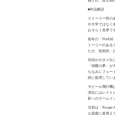
録され、自主制
■作品解説
ストーリー性の
や大学ではなく
おそらく世界で
前年の「PHAS
トーリーのある
たが、技術的・
何回かのダメ出
「胡蝶の夢」が
ちなみにフェー
的に処理してい
モビール飛行機
演出にはレイト
影へのズームイン
当初は「Rouge
ル楽曲に差替え