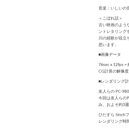
音楽：いしいの
＜こぼれ話＞
古い映画のよう
ントレタリング
川の経験が役立
思います。
■画像データ
76sec x 12fps 
CG計算の解像度は 3
■レンダリング
友人らの PC-98
今回は友人らの
み、およそ約3
ひたすら 5in
レンダリング時間