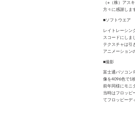
（※（株）アスキ
方々に感謝しま
■ソフトウエア
レイトレーシング 
スコードにしま
テクスチャは引
アニメーション
​■撮影
富士通パソコン F
像を4096色で
前年同様にモニタ
当時はフロッピ
てフロッピーデ