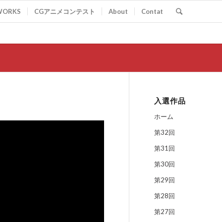
WORKS
CGアニメコンテスト
About
Contat
入選作品
ホーム
第32回
第31回
第30回
第29回
第28回
第27回