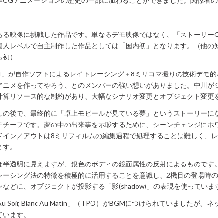
作CGアニメーションの歴史の一部に加わることができました。関係者
ある映像に挑戦した作品です。単なるデモ映像ではなく、「ストーリー
個人レベルで自主制作した作品としては「国内初」となります。（他の
も初）
E I」が自作ソフトによるレイトレーシング＋8ミリコマ撮りの技術デモ
アニメを作ってやろう、とのメンバーの強い想いがありました。中川が
計算リソース的な制約があり、大幅なシナリオ変更とオブジェクト変更
しの後で、最終的に「卓上モビールが見ている夢」というストーリーに
モチーフです。夢の中の出来事を示唆するために、シーンチェンジにホ
ドイン／アウトは8ミリフィルムの編集過程で処理することは難しく、
ます。
は半透明に見えますが、銀色のボディの鏡面属性の反射によるものです
レーシング法の特徴を積極的に活用することを意識し、2機目の登場時
などに、オブジェクトが投影する「影(shadow)」の表現を使っていま
 Au Soir, Blanc Au Matin」（TPO）がBGMにつけられていまし
ています。