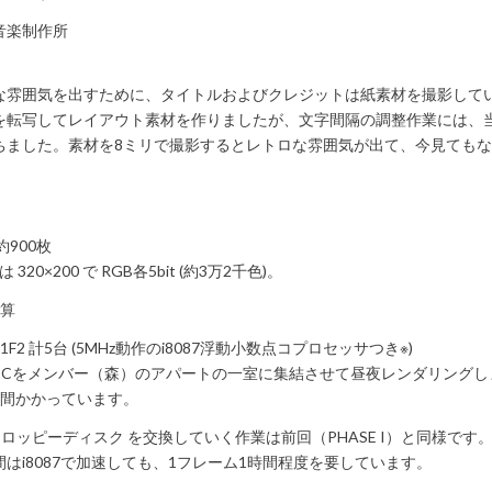
音楽制作所
な雰囲気を出すために、タイトルおよびクレジットは紙素材を撮影してい
を転写してレイアウト素材を作りましたが、文字間隔の調整作業には、当
ちました。素材を8ミリで撮影するとレトロな雰囲気が出て、今見ても
= 約900枚
20×200 で RGB各5bit (約3万2千色)。
計算
01F2 計5台 (5MHz動作のi8087浮動小数点コプロセッサつき※)
PCをメンバー（森）のアパートの一室に集結させて昼夜レンダリングし
週間かかっています。
chフロッピーディスク を交換していく作業は前回（PHASE I）と同様です
はi8087で加速しても、1フレーム1時間程度を要しています。