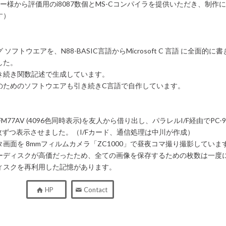
ー様から評価用のi8087数個とMS-Cコンパイラを提供いただき、制
す）
ソフトウエアを、N88-BASIC言語からMicrosoft C 言語 に全面的に
した。
き続き関数記述で生成しています。
のためのソフトウエアも引き続きC言語で自作しています。
M77AV (4096色同時表示)を友人から借り出し、パラレルI/F経由でPC
1枚ずつ表示させました。（I/Fカード、通信処理は中川が作成）
画面を 8mmフィルムカメラ「ZC1000」で昼夜コマ撮り撮影していま
ーディスクが高価だったため、全ての画像を保存するための枚数は一度
ィスクを再利用した記憶があります。
HP
Contact