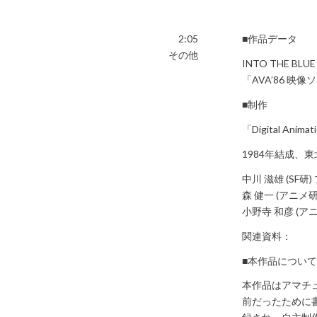
2:05
■作品データ
その他
INTO THE 
「AVA’86 映
■制作
「Digital Animat
1984年結成、
中川 滋雄 (SF
森 健一 (アニメ
小野寺 和彦 (
関連資料：
■本作品につい
本作品はアマチュ
前だったために書