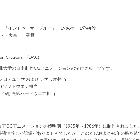
BLUE 「イントゥ・ザ・ブルー」 1986年 1分44秒
像ソフト大賞」 受賞
ion Creators」(DAC)
東北大学の自主制作CGアニメーションの制作グループです。
研) プロデューサ および シナリオ担当
研) ソフトウエア担当
アニメ研) 撮影ハードウエア担当
て
アCGアニメーションの黎明期（1985年～1986年）に制作されまし
籍情報しか記録がありませんでしたが、このたびおよそ40年の時を経て「